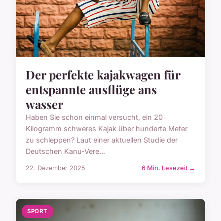
Der perfekte kajakwagen für
entspannte ausflüge ans
wasser
Haben Sie schon einmal versucht, ein 20
Kilogramm schweres Kajak über hunderte Meter
zu schleppen? Laut einer aktuellen Studie der
Deutschen Kanu-Vere...
22. Dezember 2025
6 Min. Lesezeit →
SPORT