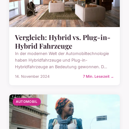
Vergleich: Hybrid vs. Plug-in-
Hybrid Fahrzeuge
In der modernen Welt der Automobiltechnologie
haben Hybridfahrzeuge und Plug-in-
Hybridfahrzeuge an Bedeutung gewonnen. D...
14. November 2024
7 Min. Lesezeit →
AUTOMOBIL